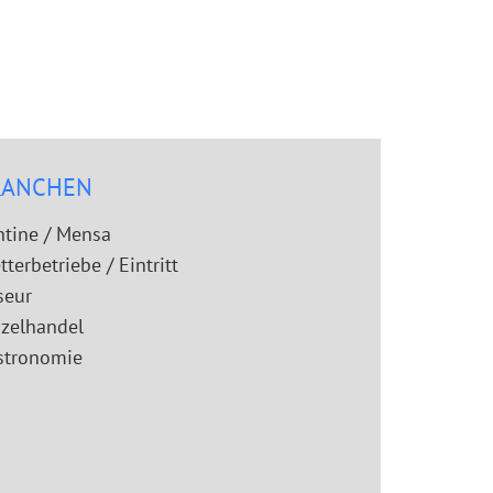
RANCHEN
ntine / Mensa
tterbetriebe / Eintritt
seur
nzelhandel
stronomie