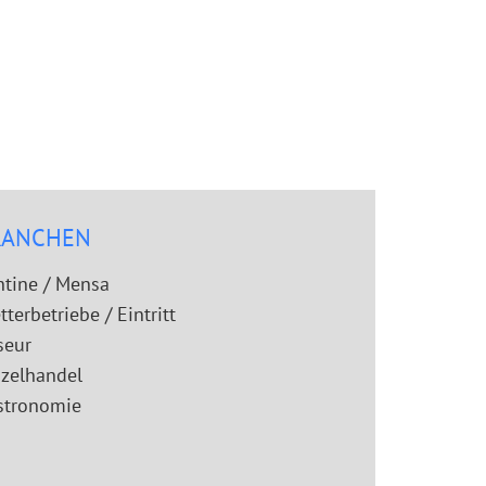
RANCHEN
ntine / Mensa
tterbetriebe / Eintritt
seur
nzelhandel
stronomie